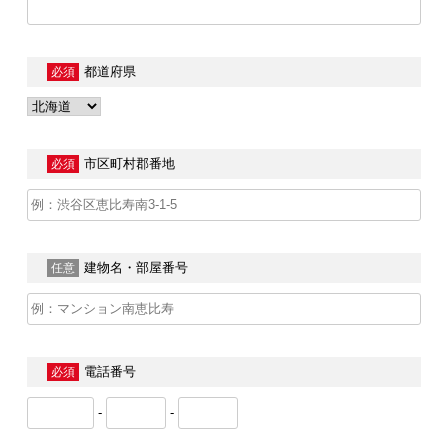
都道府県
必須
市区町村郡番地
必須
建物名・部屋番号
任意
電話番号
必須
-
-