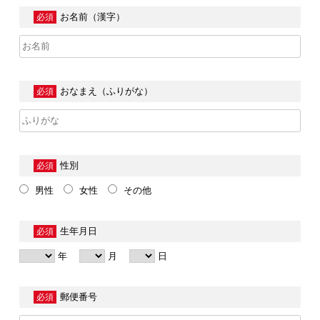
お名前（漢字）
必須
おなまえ（ふりがな）
必須
性別
必須
男性
女性
その他
生年月日
必須
年
月
日
郵便番号
必須