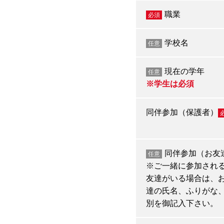
職業
必須
学校名
任意
現在の学年
任意
※学生は必須
同伴参加（保護者）
同伴参加（お友
任意
※ご一緒に参加され
友達がいる場合は、
達の氏名、ふりがな
別を御記入下さい。