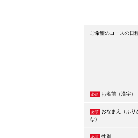
ご希望のコースの日
お名前（漢字）
必須
おなまえ（ふり
必須
な）
性別
必須