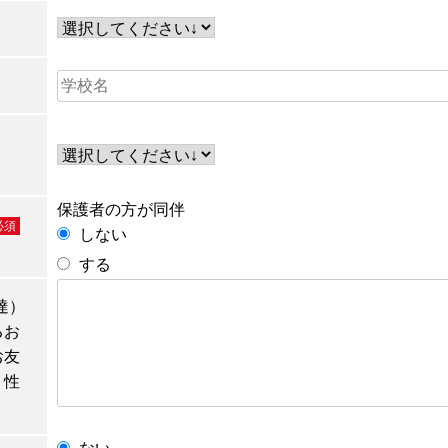
保護者の方が同伴
必須
しない
する
達）
るお
お友
、性