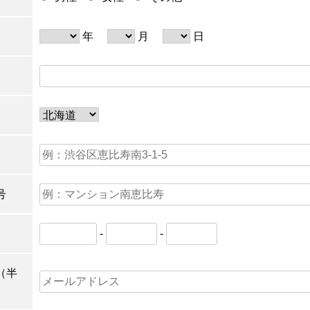
年
月
日
号
-
-
（半