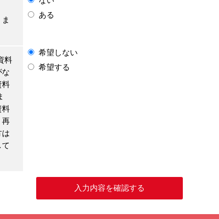
ない
ある
りま
希望しない
資料
希望する
がな
資料
ま
資料
、再
方は
して