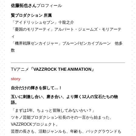
佐藤拓也さん
プロフィール
賢プロダクション 所属
「アイドリッシュセブン」十龍之介
「憂国のモリアーティ」アルバート・ジェームズ・モリアーテ
ィ
「機界戦隊ゼンカイジャー」ブルーン/ゼンカイブルーン 他多
数
TVアニメ
「VAZZROCK THE ANIMATION」
story
自分だけの輝きを探して…！
互いに刺激し合い、磨き合い、より輝く12人の宝石たちの物
語。
「まずは1年。ちょっと冒険してみないかい？」
ツキノ芸能プロダクション社長のその一言から始まった、
VAZZROCKプロジェクト。
芸歴の長さも、活動ジャンルも、年齢も、バックグラウンドも