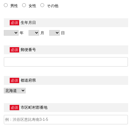
男性
女性
その他
生年月日
必須
年
月
日
郵便番号
必須
都道府県
必須
市区町村郡番地
必須