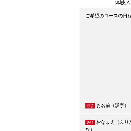
体験入
ご希望のコースの日
お名前（漢字）
必須
おなまえ（ふり
必須
な）