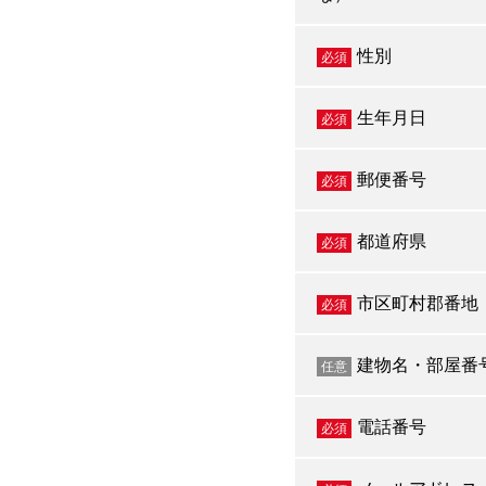
性別
必須
生年月日
必須
郵便番号
必須
都道府県
必須
市区町村郡番地
必須
建物名・部屋番
任意
電話番号
必須