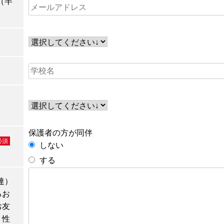
（半
保護者の方が同伴
必須
しない
する
達）
るお
お友
、性