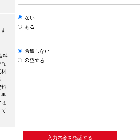
ない
ある
りま
希望しない
資料
希望する
がな
資料
ま
資料
、再
方は
して