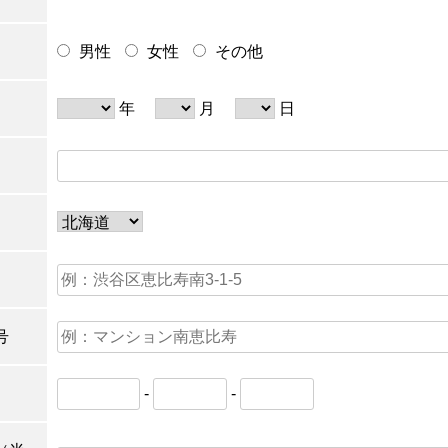
男性
女性
その他
年
月
日
号
-
-