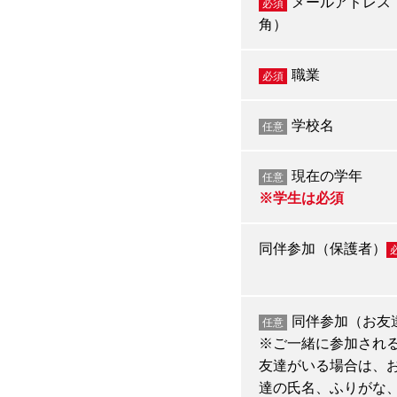
メールアドレス
必須
角）
職業
必須
学校名
任意
現在の学年
任意
※学生は必須
同伴参加（保護者）
同伴参加（お友
任意
※ご一緒に参加され
友達がいる場合は、
達の氏名、ふりがな